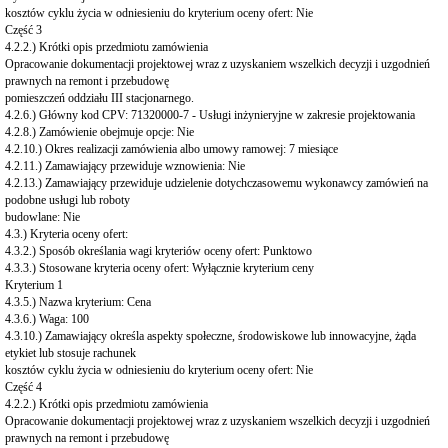
kosztów cyklu życia w odniesieniu do kryterium oceny ofert: Nie
Część 3
4.2.2.) Krótki opis przedmiotu zamówienia
Opracowanie dokumentacji projektowej wraz z uzyskaniem wszelkich decyzji i uzgodnień
prawnych na remont i przebudowę
pomieszczeń oddziału III stacjonarnego.
4.2.6.) Główny kod CPV: 71320000-7 - Usługi inżynieryjne w zakresie projektowania
4.2.8.) Zamówienie obejmuje opcje: Nie
4.2.10.) Okres realizacji zamówienia albo umowy ramowej: 7 miesiące
4.2.11.) Zamawiający przewiduje wznowienia: Nie
4.2.13.) Zamawiający przewiduje udzielenie dotychczasowemu wykonawcy zamówień na
podobne usługi lub roboty
budowlane: Nie
4.3.) Kryteria oceny ofert:
4.3.2.) Sposób określania wagi kryteriów oceny ofert: Punktowo
4.3.3.) Stosowane kryteria oceny ofert: Wyłącznie kryterium ceny
Kryterium 1
4.3.5.) Nazwa kryterium: Cena
4.3.6.) Waga: 100
4.3.10.) Zamawiający określa aspekty społeczne, środowiskowe lub innowacyjne, żąda
etykiet lub stosuje rachunek
kosztów cyklu życia w odniesieniu do kryterium oceny ofert: Nie
Część 4
4.2.2.) Krótki opis przedmiotu zamówienia
Opracowanie dokumentacji projektowej wraz z uzyskaniem wszelkich decyzji i uzgodnień
prawnych na remont i przebudowę