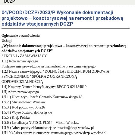
DCZP
DLA
PACJENTA
04/POOD/DCZP/2023/P Wykonanie dokumentacji
Przyjęcia
projektowo – kosztorysowej na remont i przebudowę
do
oddziałów stacjonarnych DCZP
szpitala
Rzecznik
Ogłoszenie o zamówieniu
praw
Usługi
pacjenta
„Wykonanie dokumentacji projektowo – kosztorysowej na remont i przebudowę
STATUS
oddziałów stacjonarnych DCZP”
PRAWNY
SEKCJA I - ZAMAWIAJĄCY
1.1.) Rola zamawiającego
AKT
Postępowanie prowadzone jest samodzielnie przez zamawiającego
ZAŁOŻYCIELSKI
1.2.) Nazwa zamawiającego: "DOLNOŚLĄSKIE CENTRUM ZDROWIA
DCZP
PSYCHICZNEGO" SPÓŁKA Z OGRANICZONĄ
Podstawy
ODPOWIEDZIALNOŚCIĄ
prawne
1.4) Krajowy Numer Identyfikacyjny: REGON 021184819
funkcjonowania
1.5) Adres zamawiającego
szpitala
1.5.1.) Ulica: wyb. Józefa Conrada-Korzeniowskiego 18
Forma
1.5.2.) Miejscowość: Wrocław
prawna
1.5.3.) Kod pocztowy: 50-226
1.5.4.) Województwo: dolnośląskie
Cel
1.5.5.) Kraj: Polska
działania
1.5.6.) Lokalizacja NUTS 3: PL514 - Miasto Wrocław
szpitala
1.5.9.) Adres poczty elektronicznej: sekretariat@dczp.wroclaw.pl
Schematy
1.5.10.) Adres strony internetowej zamawiającego: www.dczp.wroclaw.pl