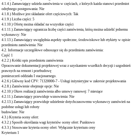
4.1.4.) Zamawiający udziela zamówienia w częściach, z których każda stanowi przedmiot
odrębnego postępowania: Nie
4.1.8.) Możliwe jest składanie ofert częściowych: Tak
4.1.9.) Liczba części: 5
4.1.10.) Ofertę można składać na wszystkie części
4.1.11.) Zamawiający ogranicza liczbę części zamówienia, którą można udzielić jednemu
wykonawcy: Nie
4.1.13.) Zamawiający uwzględnia aspekty społeczne, środowiskowe lub etykiety w opisie
przedmiotu zamówienia: Nie
4.2. Informacje szczegółowe odnoszące się do przedmiotu zamówienia:
Część 1
4.2.2.) Krótki opis przedmiotu zamówienia
Opracowanie dokumentacji projektowej wraz z uzyskaniem wszelkich decyzji i uzgodnień
prawnych na remont i przebudowę
pomieszczeń oddziału I stacjonarnego.
4.2.6.) Główny kod CPV: 71320000-7 - Usługi inżynieryjne w zakresie projektowania
4.2.8.) Zamówienie obejmuje opcje: Nie
4.2.10.) Okres realizacji zamówienia albo umowy ramowej: 7 miesiące
4.2.11.) Zamawiający przewiduje wznowienia: Nie
4.2.13.) Zamawiający przewiduje udzielenie dotychczasowemu wykonawcy zamówień na
podobne usługi lub roboty
budowlane: Nie
4.3.) Kryteria oceny ofert:
4.3.2.) Sposób określania wagi kryteriów oceny ofert: Punktowo
4.3.3.) Stosowane kryteria oceny ofert: Wyłącznie kryterium ceny
Kryterium 1