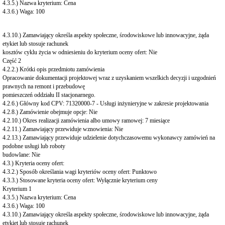
4.3.5.) Nazwa kryterium: Cena
4.3.6.) Waga: 100
4.3.10.) Zamawiający określa aspekty społeczne, środowiskowe lub innowacyjne, żąda
etykiet lub stosuje rachunek
kosztów cyklu życia w odniesieniu do kryterium oceny ofert: Nie
Część 2
4.2.2.) Krótki opis przedmiotu zamówienia
Opracowanie dokumentacji projektowej wraz z uzyskaniem wszelkich decyzji i uzgodnień
prawnych na remont i przebudowę
pomieszczeń oddziału II stacjonarnego.
4.2.6.) Główny kod CPV: 71320000-7 - Usługi inżynieryjne w zakresie projektowania
4.2.8.) Zamówienie obejmuje opcje: Nie
4.2.10.) Okres realizacji zamówienia albo umowy ramowej: 7 miesiące
4.2.11.) Zamawiający przewiduje wznowienia: Nie
4.2.13.) Zamawiający przewiduje udzielenie dotychczasowemu wykonawcy zamówień na
podobne usługi lub roboty
budowlane: Nie
4.3.) Kryteria oceny ofert:
4.3.2.) Sposób określania wagi kryteriów oceny ofert: Punktowo
4.3.3.) Stosowane kryteria oceny ofert: Wyłącznie kryterium ceny
Kryterium 1
4.3.5.) Nazwa kryterium: Cena
4.3.6.) Waga: 100
4.3.10.) Zamawiający określa aspekty społeczne, środowiskowe lub innowacyjne, żąda
etykiet lub stosuje rachunek