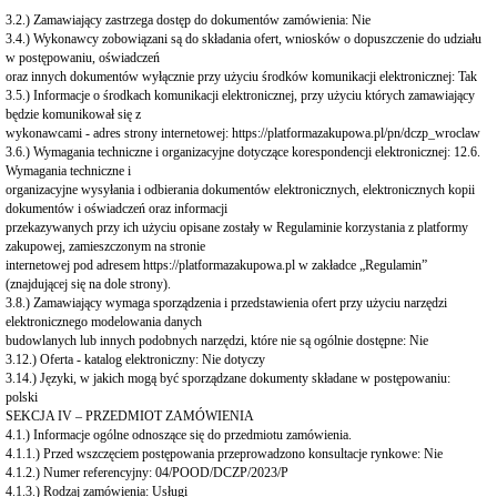
ewidencje
3.2.) Zamawiający zastrzega dostęp do dokumentów zamówienia: Nie
Archiwum
3.4.) Wykonawcy zobowiązani są do składania ofert, wniosków o dopuszczenie do udziału
w postępowaniu, oświadczeń
Udostępnianie
oraz innych dokumentów wyłącznie przy użyciu środków komunikacji elektronicznej: Tak
dokumentacji
3.5.) Informacje o środkach komunikacji elektronicznej, przy użyciu których zamawiający
medycznej
będzie komunikował się z
KARIERA
wykonawcami - adres strony internetowej: https://platformazakupowa.pl/pn/dczp_wroclaw
Postępowania
3.6.) Wymagania techniczne i organizacyjne dotyczące korespondencji elektronicznej: 12.6.
konkursowe
Wymagania techniczne i
o
organizacyjne wysyłania i odbierania dokumentów elektronicznych, elektronicznych kopii
udzielanie
dokumentów i oświadczeń oraz informacji
świadczeń
przekazywanych przy ich użyciu opisane zostały w Regulaminie korzystania z platformy
zakupowej, zamieszczonym na stronie
Nabór
internetowej pod adresem https://platformazakupowa.pl w zakładce „Regulamin”
kandydatów
(znajdującej się na dole strony).
RODO
3.8.) Zamawiający wymaga sporządzenia i przedstawienia ofert przy użyciu narzędzi
RODO
elektronicznego modelowania danych
-
budowlanych lub innych podobnych narzędzi, które nie są ogólnie dostępne: Nie
informacje
3.12.) Oferta - katalog elektroniczny: Nie dotyczy
dla
3.14.) Języki, w jakich mogą być sporządzane dokumenty składane w postępowaniu:
pacjentów
polski
KONTROLE
SEKCJA IV – PRZEDMIOT ZAMÓWIENIA
4.1.) Informacje ogólne odnoszące się do przedmiotu zamówienia.
Kontrole
4.1.1.) Przed wszczęciem postępowania przeprowadzono konsultacje rynkowe: Nie
zewnętrzne
4.1.2.) Numer referencyjny: 04/POOD/DCZP/2023/P
4.1.3.) Rodzaj zamówienia: Usługi