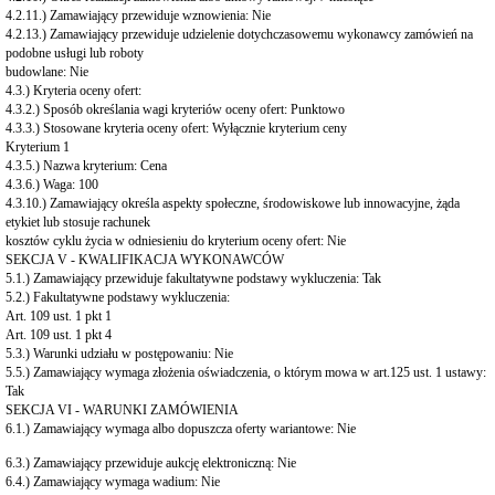
4.2.11.) Zamawiający przewiduje wznowienia: Nie
4.2.13.) Zamawiający przewiduje udzielenie dotychczasowemu wykonawcy zamówień na
podobne usługi lub roboty
budowlane: Nie
4.3.) Kryteria oceny ofert:
4.3.2.) Sposób określania wagi kryteriów oceny ofert: Punktowo
4.3.3.) Stosowane kryteria oceny ofert: Wyłącznie kryterium ceny
Kryterium 1
4.3.5.) Nazwa kryterium: Cena
4.3.6.) Waga: 100
4.3.10.) Zamawiający określa aspekty społeczne, środowiskowe lub innowacyjne, żąda
etykiet lub stosuje rachunek
kosztów cyklu życia w odniesieniu do kryterium oceny ofert: Nie
SEKCJA V - KWALIFIKACJA WYKONAWCÓW
5.1.) Zamawiający przewiduje fakultatywne podstawy wykluczenia: Tak
5.2.) Fakultatywne podstawy wykluczenia:
Art. 109 ust. 1 pkt 1
Art. 109 ust. 1 pkt 4
5.3.) Warunki udziału w postępowaniu: Nie
5.5.) Zamawiający wymaga złożenia oświadczenia, o którym mowa w art.125 ust. 1 ustawy:
Tak
SEKCJA VI - WARUNKI ZAMÓWIENIA
6.1.) Zamawiający wymaga albo dopuszcza oferty wariantowe: Nie
6.3.) Zamawiający przewiduje aukcję elektroniczną: Nie
6.4.) Zamawiający wymaga wadium: Nie