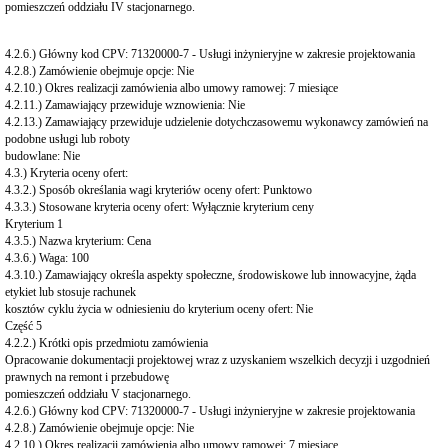
pomieszczeń oddziału IV stacjonarnego.
4.2.6.) Główny kod CPV: 71320000-7 - Usługi inżynieryjne w zakresie projektowania
4.2.8.) Zamówienie obejmuje opcje: Nie
4.2.10.) Okres realizacji zamówienia albo umowy ramowej: 7 miesiące
4.2.11.) Zamawiający przewiduje wznowienia: Nie
4.2.13.) Zamawiający przewiduje udzielenie dotychczasowemu wykonawcy zamówień na
podobne usługi lub roboty
budowlane: Nie
4.3.) Kryteria oceny ofert:
4.3.2.) Sposób określania wagi kryteriów oceny ofert: Punktowo
4.3.3.) Stosowane kryteria oceny ofert: Wyłącznie kryterium ceny
Kryterium 1
4.3.5.) Nazwa kryterium: Cena
4.3.6.) Waga: 100
4.3.10.) Zamawiający określa aspekty społeczne, środowiskowe lub innowacyjne, żąda
etykiet lub stosuje rachunek
kosztów cyklu życia w odniesieniu do kryterium oceny ofert: Nie
Część 5
4.2.2.) Krótki opis przedmiotu zamówienia
Opracowanie dokumentacji projektowej wraz z uzyskaniem wszelkich decyzji i uzgodnień
prawnych na remont i przebudowę
pomieszczeń oddziału V stacjonarnego.
4.2.6.) Główny kod CPV: 71320000-7 - Usługi inżynieryjne w zakresie projektowania
4.2.8.) Zamówienie obejmuje opcje: Nie
4.2.10.) Okres realizacji zamówienia albo umowy ramowej: 7 miesiące