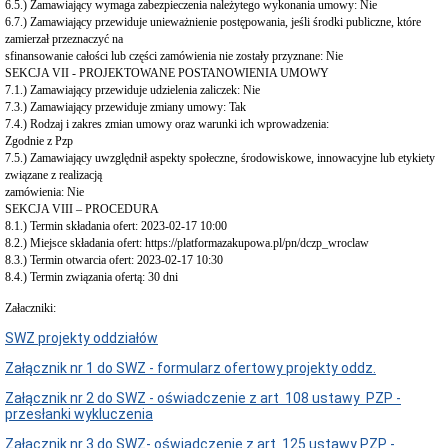
6.5.) Zamawiający wymaga zabezpieczenia należytego wykonania umowy: Nie
6.7.) Zamawiający przewiduje unieważnienie postępowania, jeśli środki publiczne, które
zamierzał przeznaczyć na
sfinansowanie całości lub części zamówienia nie zostały przyznane: Nie
SEKCJA VII - PROJEKTOWANE POSTANOWIENIA UMOWY
7.1.) Zamawiający przewiduje udzielenia zaliczek: Nie
7.3.) Zamawiający przewiduje zmiany umowy: Tak
7.4.) Rodzaj i zakres zmian umowy oraz warunki ich wprowadzenia:
Zgodnie z Pzp
7.5.) Zamawiający uwzględnił aspekty społeczne, środowiskowe, innowacyjne lub etykiety
związane z realizacją
zamówienia: Nie
SEKCJA VIII – PROCEDURA
8.1.) Termin składania ofert: 2023-02-17 10:00
8.2.) Miejsce składania ofert: https://platformazakupowa.pl/pn/dczp_wroclaw
8.3.) Termin otwarcia ofert: 2023-02-17 10:30
8.4.) Termin związania ofertą: 30 dni
Załaczniki:
SWZ projekty oddziałów
Załącznik nr 1 do SWZ - formularz ofertowy projekty oddz.
Załącznik nr 2 do SWZ - oświadczenie z art 108 ustawy PZP -
przesłanki wykluczenia
Załącznik nr 3 do SWZ- oświadczenie z art 125 ustawy PZP -