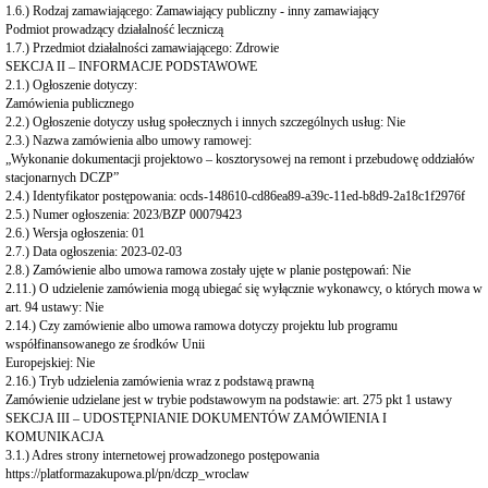
organizacyjne
1.6.) Rodzaj zamawiającego: Zamawiający publiczny - inny zamawiający
ZARZĄD
Podmiot prowadzący działalność leczniczą
I
1.7.) Przedmiot działalności zamawiającego: Zdrowie
ORGANY
SEKCJA II – INFORMACJE PODSTAWOWE
ZARZĄD
2.1.) Ogłoszenie dotyczy:
SPÓŁKI
Zamówienia publicznego
2.2.) Ogłoszenie dotyczy usług społecznych i innych szczególnych usług: Nie
ORGANY
2.3.) Nazwa zamówienia albo umowy ramowej:
SPÓŁKI
„Wykonanie dokumentacji projektowo – kosztorysowej na remont i przebudowę oddziałów
ZAMÓWIENIA
stacjonarnych DCZP”
PUBLICZNE
2.4.) Identyfikator postępowania: ocds-148610-cd86ea89-a39c-11ed-b8d9-2a18c1f2976f
Przetargi
2.5.) Numer ogłoszenia: 2023/BZP 00079423
2.6.) Wersja ogłoszenia: 01
Zamówienia
2.7.) Data ogłoszenia: 2023-02-03
do
2.8.) Zamówienie albo umowa ramowa zostały ujęte w planie postępowań: Nie
170.000,00
2.11.) O udzielenie zamówienia mogą ubiegać się wyłącznie wykonawcy, o których mowa w
zł
art. 94 ustawy: Nie
Plan
2.14.) Czy zamówienie albo umowa ramowa dotyczy projektu lub programu
zamówień
współfinansowanego ze środków Unii
publicznych
Europejskiej: Nie
Archiwum
2.16.) Tryb udzielenia zamówienia wraz z podstawą prawną
przetargów
Zamówienie udzielane jest w trybie podstawowym na podstawie: art. 275 pkt 1 ustawy
SEKCJA III – UDOSTĘPNIANIE DOKUMENTÓW ZAMÓWIENIA I
REJESTRY,
KOMUNIKACJA
EWIDENCJE,
3.1.) Adres strony internetowej prowadzonego postępowania
ARCHIWA
https://platformazakupowa.pl/pn/dczp_wroclaw
Rejestry,