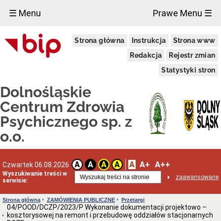
×
☰ Menu
Prawe Menu ☰
ZAŁATWIANIE
Strona główna
Instrukcja
Strona www
SPRAW
W
Redakcja
Rejestr zmian
SZPITALU
Kolejność
Statystyki stron
załatwiania
spraw
Dolnośląskie
Moja
Centrum Zdrowia
sprawa
Psychicznego sp. z
INFORMACJE
O
o.o.
SZPITALU
Dane
adresowe
A
A+
A++
Oddziały
A
A
A
A
Czwartek 06.08.2026
szpitala
Wyszukiwanie treści w
zaawansowane
serwisie:
Poradnie
Specjalistyczne
Strona główna
ZAMÓWIENIA PUBLICZNE
Przetargi
WOTU
04/POOD/DCZP/2023/P Wykonanie dokumentacji projektowo –
-
kosztorysowej na remont i przebudowę oddziałów stacjonarnych
Informacje