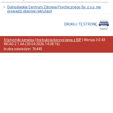
DLA
Dolnośląskie Centrum Zdrowia Psychicznego Sp. z o.o. nie
PACJENTA
prowadzi obecnie rekrutacji
Przyjęcia
do
szpitala
DRUKUJ TĘ STRONĘ
Rzecznik
praw
pacjenta
Statystyki serwisu
|
Instrukcja korzystania z BIP
| Wersja
3.0.43
STATUS
WCAG 2.1 AA
(
30.04.2026 14:38:16
)
PRAWNY
liczba odwiedzin:
76445
AKT
ZAŁOŻYCIELSKI
DCZP
Podstawy
prawne
funkcjonowania
szpitala
Forma
prawna
Cel
działania
szpitala
Schematy