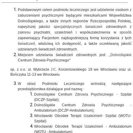
DLA
Podstawowym celem podmiotu leczniczego jest udzielenie osobom
z
PACJENTA
zaburzeniami psychicznymi będącymi mieszkańcami Wojew6dztwa
Przyjęcia
Dolnośląskiego, a także innych regionów Rzeczpospolitej Polskiej,
do
szpitala
najwyższej jakości
specjalistycznych świadczeń
zdrowotnych
z
zakresu
psychiatrii, uzależnień i współuzależnienia w
sposób
Rzecznik
zapewniający Pacjentom najdogodniejszą formę korzystania z tych
praw
pacjenta
świadczeń,
właściwą
ich
dostępność
,
a także oczekiwaną jakość
udzielanych świadczeń zdrowotnych
.
STATUS
PRAWNY
Miejscem udzielania świadczeń
zdrowotnych jest:
,,Dolnośląskie
Centrum Zdrowia
Psychicznego"
AKT
ZAŁOŻYCIELSKI
sp. z o.o. ul. Wybrzeże
J.C.
Korzeniowskiego 18 we
Wrocławiu oraz ul.
DCZP
Bończyka 11-13 we Wrocławiu
Podstawy
prawne
W
skład
Podmiotu
Leczniczego
wchodzą
następujące
funkcjonowania
przedsiębiorstwa działające
pod
nazwą:
:
szpitala
Dolnośląskie
Centrum
Zdrowia
Psychicznego
-
Szpital
Forma
(DCZP
-
Szpital);
prawna
Dolnośląskie Centrum Zdrowia Psychicznego -
Ambulatorium (DCZP-
Ambulatorium);
Cel
Wrocławski Ośrodek Terapii Uzależnień- Szpital (WOTU-
działania
szpitala
Szpital)
Wrocławski Ośrodek Terapii Uzależnień - Ambulatorium
Schematy
(WOTU
-
Ambulatorium)