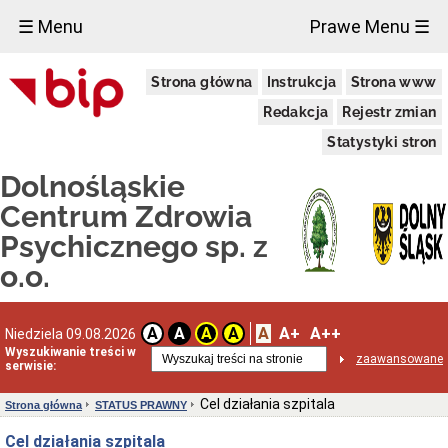
×
☰ Menu
Prawe Menu ☰
ZAŁATWIANIE
Strona główna
Instrukcja
Strona www
SPRAW
W
Redakcja
Rejestr zmian
SZPITALU
Kolejność
Statystyki stron
załatwiania
spraw
Dolnośląskie
Moja
Centrum Zdrowia
sprawa
Psychicznego sp. z
INFORMACJE
O
o.o.
SZPITALU
Dane
adresowe
A
A+
A++
Oddziały
A
A
A
A
Niedziela 09.08.2026
szpitala
Wyszukiwanie treści w
zaawansowane
serwisie:
Poradnie
Specjalistyczne
Cel działania szpitala
Strona główna
STATUS PRAWNY
WOTU
-
Cel działania szpitala
Informacje