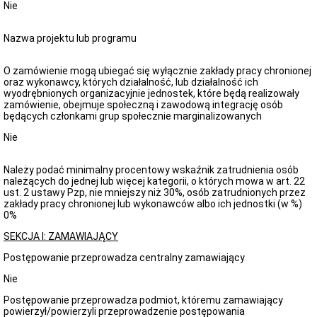
Nie
ewidencje
Archiwum
Nazwa projektu lub programu
Udostępnianie
dokumentacji
medycznej
O zamówienie mogą ubiegać się wyłącznie zakłady pracy chronionej
KARIERA
oraz wykonawcy, których działalność, lub działalność ich
wyodrębnionych organizacyjnie jednostek, które będą realizowały
Postępowania
zamówienie, obejmuje społeczną i zawodową integrację osób
konkursowe
będących członkami grup społecznie marginalizowanych
o
udzielanie
Nie
świadczeń
Nabór
Należy podać minimalny procentowy wskaźnik zatrudnienia osób
kandydatów
należących do jednej lub więcej kategorii, o których mowa w art. 22
RODO
ust. 2 ustawy Pzp, nie mniejszy niż 30%, osób zatrudnionych przez
RODO
zakłady pracy chronionej lub wykonawców albo ich jednostki (w %)
-
0%
informacje
SEKCJA I: ZAMAWIAJĄCY
dla
pacjentów
Postępowanie przeprowadza centralny zamawiający
KONTROLE
Nie
Kontrole
zewnętrzne
Postępowanie przeprowadza podmiot, któremu zamawiający
powierzył/powierzyli przeprowadzenie postępowania