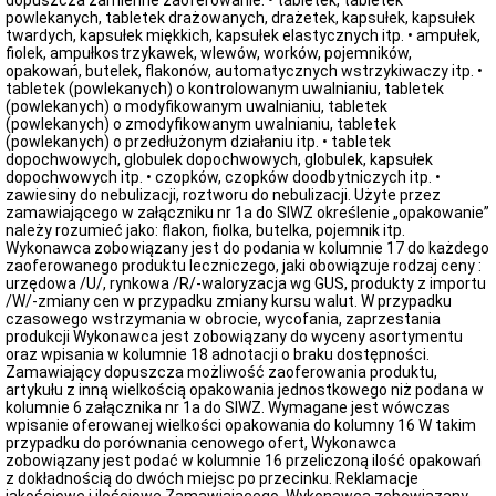
dopuszcza zamienne zaoferowanie: • tabletek, tabletek
powlekanych, tabletek drażowanych, drażetek, kapsułek, kapsułek
twardych, kapsułek miękkich, kapsułek elastycznych itp. • ampułek,
fiolek, ampułkostrzykawek, wlewów, worków, pojemników,
opakowań, butelek, flakonów, automatycznych wstrzykiwaczy itp. •
tabletek (powlekanych) o kontrolowanym uwalnianiu, tabletek
(powlekanych) o modyfikowanym uwalnianiu, tabletek
(powlekanych) o zmodyfikowanym uwalnianiu, tabletek
(powlekanych) o przedłużonym działaniu itp. • tabletek
dopochwowych, globulek dopochwowych, globulek, kapsułek
dopochwowych itp. • czopków, czopków doodbytniczych itp. •
zawiesiny do nebulizacji, roztworu do nebulizacji. Użyte przez
zamawiającego w załączniku nr 1a do SIWZ określenie „opakowanie”
należy rozumieć jako: flakon, fiolka, butelka, pojemnik itp.
Wykonawca zobowiązany jest do podania w kolumnie 17 do każdego
zaoferowanego produktu leczniczego, jaki obowiązuje rodzaj ceny :
urzędowa /U/, rynkowa /R/-waloryzacja wg GUS, produkty z importu
/W/-zmiany cen w przypadku zmiany kursu walut. W przypadku
czasowego wstrzymania w obrocie, wycofania, zaprzestania
produkcji Wykonawca jest zobowiązany do wyceny asortymentu
oraz wpisania w kolumnie 18 adnotacji o braku dostępności.
Zamawiający dopuszcza możliwość zaoferowania produktu,
artykułu z inną wielkością opakowania jednostkowego niż podana w
kolumnie 6 załącznika nr 1a do SIWZ. Wymagane jest wówczas
wpisanie oferowanej wielkości opakowania do kolumny 16 W takim
przypadku do porównania cenowego ofert, Wykonawca
zobowiązany jest podać w kolumnie 16 przeliczoną ilość opakowań
z dokładnością do dwóch miejsc po przecinku. Reklamacje