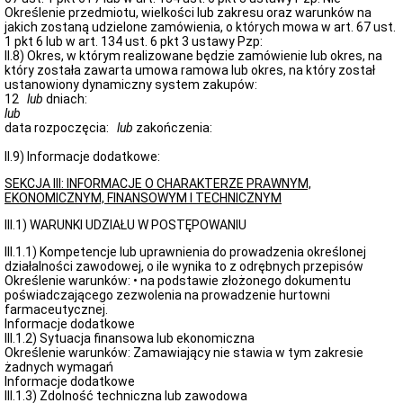
Określenie przedmiotu, wielkości lub zakresu oraz warunków na
jakich zostaną udzielone zamówienia, o których mowa w art. 67 ust.
1 pkt 6 lub w art. 134 ust. 6 pkt 3 ustawy Pzp:
II.8) Okres, w którym realizowane będzie zamówienie lub okres, na
który została zawarta umowa ramowa lub okres, na który został
ustanowiony dynamiczny system zakupów:
12
lub
dniach:
lub
data rozpoczęcia:
lub
zakończenia:
II.9) Informacje dodatkowe:
SEKCJA III: INFORMACJE O CHARAKTERZE PRAWNYM,
EKONOMICZNYM, FINANSOWYM I TECHNICZNYM
III.1) WARUNKI UDZIAŁU W POSTĘPOWANIU
III.1.1) Kompetencje lub uprawnienia do prowadzenia określonej
działalności zawodowej, o ile wynika to z odrębnych przepisów
Określenie warunków: • na podstawie złożonego dokumentu
poświadczającego zezwolenia na prowadzenie hurtowni
farmaceutycznej.
Informacje dodatkowe
III.1.2) Sytuacja finansowa lub ekonomiczna
Określenie warunków: Zamawiający nie stawia w tym zakresie
żadnych wymagań
Informacje dodatkowe
III.1.3) Zdolność techniczna lub zawodowa