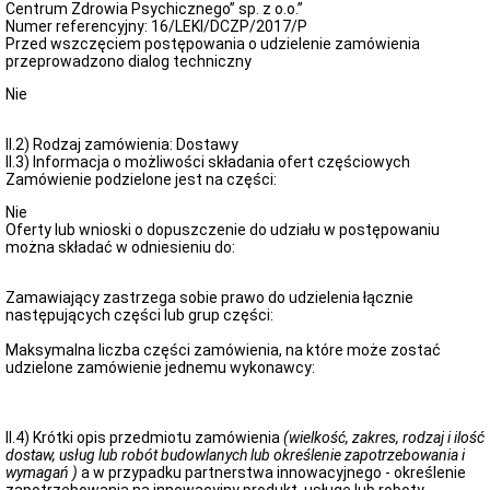
Centrum Zdrowia Psychicznego” sp. z o.o.”
Numer referencyjny: 16/LEKI/DCZP/2017/P
Przed wszczęciem postępowania o udzielenie zamówienia
przeprowadzono dialog techniczny
Nie
II.2) Rodzaj zamówienia: Dostawy
II.3) Informacja o możliwości składania ofert częściowych
Zamówienie podzielone jest na części:
Nie
Oferty lub wnioski o dopuszczenie do udziału w postępowaniu
można składać w odniesieniu do:
Zamawiający zastrzega sobie prawo do udzielenia łącznie
następujących części lub grup części:
Maksymalna liczba części zamówienia, na które może zostać
udzielone zamówienie jednemu wykonawcy:
II.4) Krótki opis przedmiotu zamówienia
(wielkość, zakres, rodzaj i ilość
dostaw, usług lub robót budowlanych lub określenie zapotrzebowania i
wymagań )
a w przypadku partnerstwa innowacyjnego - określenie