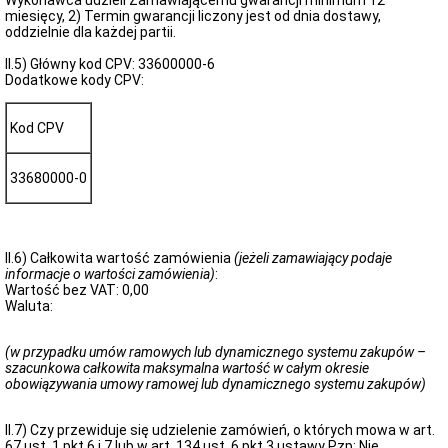
Wykonawca udzieli Zamawiającemu gwarancji minimum 12
miesięcy, 2) Termin gwarancji liczony jest od dnia dostawy,
oddzielnie dla każdej partii.
II.5) Główny kod CPV: 33600000-6
Dodatkowe kody CPV:
Kod CPV
33680000-0
II.6) Całkowita wartość zamówienia
(jeżeli zamawiający podaje
informacje o wartości zamówienia)
:
Wartość bez VAT: 0,00
Waluta:
(w przypadku umów ramowych lub dynamicznego systemu zakupów –
szacunkowa całkowita maksymalna wartość w całym okresie
obowiązywania umowy ramowej lub dynamicznego systemu zakupów)
II.7) Czy przewiduje się udzielenie zamówień, o których mowa w art.
67 ust. 1 pkt 6 i 7 lub w art. 134 ust. 6 pkt 3 ustawy Pzp: Nie