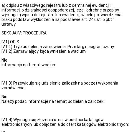
a) odpisu z właściwego rejestru lub z centralnej ewidencji i
informacji o działalności gospodarczej, jeżeli odrębne przepisy
wymagają wpisu do rejestru lub ewidencji, w celu potwierdzenia
braku podstaw wykluczenia na podstawie art. 24 ust. 5 pkt 1
ustawy;
SEKCJA IV: PROCEDURA
IV.1) OPIS
IV.1.1) Tryb udzielenia zamówienia: Przetarg nieograniczony
IV.1.2) Zamawiający żąda wniesienia wadium:
Nie
Informacja na temat wadium
IV.1.3) Przewiduje się udzielenie zaliczek na poczet wykonania
zamówienia:
Nie
Należy podać informacje na temat udzielania zaliczek:
IV.1.4) Wymaga się złożenia ofert w postaci katalogów
elektronicznych lub dołączenia do ofert katalogów elektronicznych: