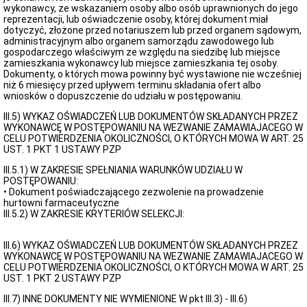
wykonawcy, ze wskazaniem osoby albo osób uprawnionych do jego
reprezentacji, lub oświadczenie osoby, której dokument miał
dotyczyć, złożone przed notariuszem lub przed organem sądowym,
administracyjnym albo organem samorządu zawodowego lub
gospodarczego właściwym ze względu na siedzibę lub miejsce
zamieszkania wykonawcy lub miejsce zamieszkania tej osoby.
Dokumenty, o których mowa powinny być wystawione nie wcześniej
niż 6 miesięcy przed upływem terminu składania ofert albo
wniosków o dopuszczenie do udziału w postępowaniu.
III.5) WYKAZ OŚWIADCZEŃ LUB DOKUMENTÓW SKŁADANYCH PRZEZ
WYKONAWCĘ W POSTĘPOWANIU NA WEZWANIE ZAMAWIAJACEGO W
CELU POTWIERDZENIA OKOLICZNOŚCI, O KTÓRYCH MOWA W ART. 25
UST. 1 PKT 1 USTAWY PZP
III.5.1) W ZAKRESIE SPEŁNIANIA WARUNKÓW UDZIAŁU W
POSTĘPOWANIU:
• Dokument poświadczającego zezwolenie na prowadzenie
hurtowni farmaceutyczne
III.5.2) W ZAKRESIE KRYTERIÓW SELEKCJI:
III.6) WYKAZ OŚWIADCZEŃ LUB DOKUMENTÓW SKŁADANYCH PRZEZ
WYKONAWCĘ W POSTĘPOWANIU NA WEZWANIE ZAMAWIAJACEGO W
CELU POTWIERDZENIA OKOLICZNOŚCI, O KTÓRYCH MOWA W ART. 25
UST. 1 PKT 2 USTAWY PZP
III.7) INNE DOKUMENTY NIE WYMIENIONE W pkt III.3) - III.6)