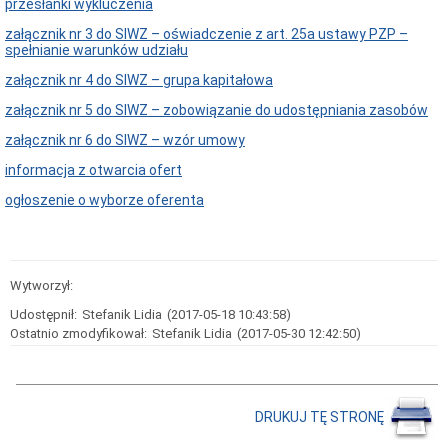
przesłanki wykluczenia
załącznik nr 3 do SIWZ – oświadczenie z art. 25a ustawy PZP –
spełnianie warunków udziału
załącznik nr 4 do SIWZ – grupa kapitałowa
załącznik nr 5 do SIWZ – zobowiązanie do udostępniania zasobów
załącznik nr 6 do SIWZ – wzór umowy
informacja z otwarcia ofert
ogłoszenie o wyborze oferenta
Wytworzył:
Udostępnił:
Stefanik Lidia
(2017-05-18 10:43:58)
Ostatnio zmodyfikował:
Stefanik Lidia
(2017-05-30 12:42:50)
DRUKUJ TĘ STRONĘ