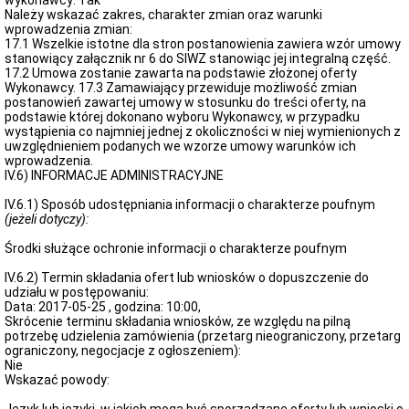
wykonawcy: Tak
Należy wskazać zakres, charakter zmian oraz warunki
wprowadzenia zmian:
17.1 Wszelkie istotne dla stron postanowienia zawiera wzór umowy
stanowiący załącznik nr 6 do SIWZ stanowiąc jej integralną część.
17.2 Umowa zostanie zawarta na podstawie złożonej oferty
Wykonawcy. 17.3 Zamawiający przewiduje możliwość zmian
postanowień zawartej umowy w stosunku do treści oferty, na
podstawie której dokonano wyboru Wykonawcy, w przypadku
wystąpienia co najmniej jednej z okoliczności w niej wymienionych z
uwzględnieniem podanych we wzorze umowy warunków ich
wprowadzenia.
IV.6) INFORMACJE ADMINISTRACYJNE
IV.6.1) Sposób udostępniania informacji o charakterze poufnym
(jeżeli dotyczy):
Środki służące ochronie informacji o charakterze poufnym
IV.6.2) Termin składania ofert lub wniosków o dopuszczenie do
udziału w postępowaniu:
Data: 2017-05-25 , godzina: 10:00,
Skrócenie terminu składania wniosków, ze względu na pilną
potrzebę udzielenia zamówienia (przetarg nieograniczony, przetarg
ograniczony, negocjacje z ogłoszeniem):
Nie
Wskazać powody: