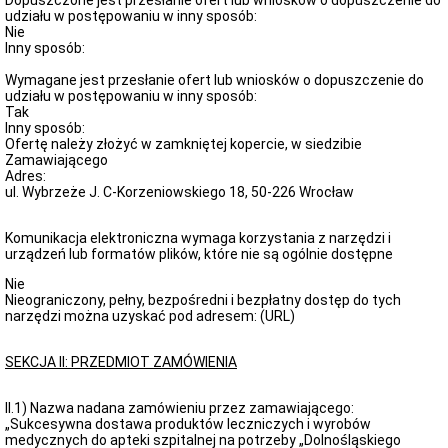
Dopuszczone jest przesłanie ofert lub wniosków o dopuszczenie do
udziału w postępowaniu w inny sposób:
Nie
Inny sposób:
Wymagane jest przesłanie ofert lub wniosków o dopuszczenie do
udziału w postępowaniu w inny sposób:
Tak
Inny sposób:
Ofertę należy złożyć w zamkniętej kopercie, w siedzibie
Zamawiającego
Adres:
ul. Wybrzeże J. C-Korzeniowskiego 18, 50-226 Wrocław
Komunikacja elektroniczna wymaga korzystania z narzędzi i
urządzeń lub formatów plików, które nie są ogólnie dostępne
Nie
Nieograniczony, pełny, bezpośredni i bezpłatny dostęp do tych
narzędzi można uzyskać pod adresem: (URL)
SEKCJA II: PRZEDMIOT ZAMÓWIENIA
II.1) Nazwa nadana zamówieniu przez zamawiającego:
„Sukcesywna dostawa produktów leczniczych i wyrobów
medycznych do apteki szpitalnej na potrzeby „Dolnośląskiego