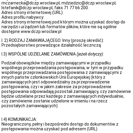
mczarnecka@dczp.wroclaw.pl; mdziedzic@dczp.wroclaw.pl;
lstefanik@dczp.wroclaw.pl, faks 71 77 66 200.
Adres strony internetowej (URL):
Adres profilu nabywcy:
Adres strony internetowej pod którym można uzyskać dostęp do
narzędzi i urządzeń lub formatów plików, które nie są ogólnie
dostępne www.dczp.wroclaw.pl
I. 2) RODZAJ ZAMAWIAJĄCEGO: Inny (proszę określić):
Przedsiębiorstwo prowadzące działalność lecznczą
I.3) WSPÓLNE UDZIELANIE ZAMÓWIENIA
(jeżeli dotyczy)
:
Podział obowiązków między zamawiającymi w przypadku
wspólnego przeprowadzania postępowania, w tym w przypadku
wspólnego przeprowadzania postępowania z zamawiającymi z
innych państw członkowskich Unii Europejskiej (który z
zamawiających jest odpowiedzialny za przeprowadzenie
postępowania, czy i w jakim zakresie za przeprowadzenie
postępowania odpowiadają pozostali zamawiający, czy zamówienie
będzie udzielane przez każdego z zamawiających indywidualnie,
czy zamówienie zostanie udzielone w imieniu i na rzecz
pozostałych zamawiających):
I.4) KOMUNIKACJA:
Nieograniczony, pełny i bezpośredni dostęp do dokumentów z
postępowania można uzyskać pod adresem (URL)