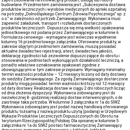
zapotrzebowania na innowacyjny produkt, usługę lub roboty
budowlane: Przedmiotem zamówienia jest: „Sukcesywna dostawa
produktów leczniczych i wyrobów medycznych do apteki szpitalnej
na potrzeby „Dolnośląskiego Centrum Zdrowia Psychicznego” sp. z
o.o.” w zależności od potrzeb Zamawiającego. Wykonawca musi
zapewnić załadunek, transport i rozładunek dostarczonych
produktów leczniczych . Dopuszcza się inną wielkość opakowania
jednostkowego niż podana przez Zamawiającego w kolumnie 6
Formularza cenowego - wymagane jest wówczas wypełnienie
kolumny 16 przedmiotowego załącznika. Oferowane produkty, w
zakresie objętym przedmiotem zamówienia, muszą posiadać
aktualne świadectwo rejestracji, atest, świadectwo jakości,
deklarację zgodności lub zezwolenie dopuszczające do obrotu i
stosowania w podmiotach wykonujących działalność leczniczą, a
ponadto właściwe oznakowanie opakowań zgodnie z
obowiązującymi w tym zakresie przepisami. Wymagany minimalny
termin ważności produktów – 12 miesięcy liczony od daty dostawy
do siedziby Zamawiającego. Za zgodą Zamawiającego dostarczone
produkty mogą posiadać termin ważności krótszy niż 12 miesięcy
od daty dostawy. Realizacja dostaw w ciągu 2 dni roboczych licząc
od dnia złożenia dyspozycji. Wykonawca zobowiązany jest do
niezwłocznej 8- godzinnej realizacji dostaw interwencyjnych, o ile
zaistnieje taka potrzeba. W kolumnie 3 załącznika nr 1a do SIWZ
Wykonawca zobowiązany jest podać nazwę handlową oferowanego
produktu tożsamą z nazwą produktu użytą (podaną) w Urzędowym
Wykazie Produktów Leczniczych Dopuszczonych do Obrotu na
terytorium Rzeczypospolitej Polskiej. Dla opisanej w kolumnie 5
załącznika nr 1a do SIWZ postaci farmaceutycznej Zamawiający