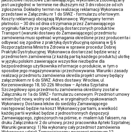
jakościowe i ilościowe Zamawiającego, Wykonawca zobowiązany
jest uwzględnić w terminie nie dłuższym niż 3 dni robocze od ich
zgłoszenia. Dokładny termin na realizację reklamacji Wykonawca
przedstawi w Załączniku nr 1 do SIWZ - formularzu ofertowym.
Koszty reklamacji obciążają Wykonawcę. Wymagany termin
płatności – 30 dni od dnia otrzymania przez Zamawiającego
oryginału faktury ze specyfikacją dostarczonych produktów.
Transport (warunki dostawy do Zamawiającego) przedmiotu
zamówienia musi spełniać wymagania określone przez producenta i
odbywać się zgodnie z praktyką dystrybucyjną opisaną w § 6
Rozporządzenia Ministra Zdrowia w sprawie procedur Dobrej
Praktyki Dystrybucyjnej. Wykonawca dostarczać będzie wraz z
przedmiotem zamówienia (z każdą partią każdego produktu) ulotkę
w języku polskim zawierające wszystkie niezbędne dla
bezpośredniego użytkownika informacje o produkcie, w tym o
sposobie jego magazynowania i przechowywania. Warunki i zasady
realizacji przedmiotu zamówienia określa projekt umowy będący
załącznikiem nr 6 do SIWZ. Adres dostawy: Wrocław, ul.
Korzeniowskiego 18; 50-226 Wrocław – Apteka Szpitalna
Szczegółowy opis przedmiotu zamówienia określony został w
Załączniku nr 1a do SIWZ– formularzu cenowym. Przedmiot umowy
winien być nowy, wolny od wad, w oryginalnych opakowaniach
Wykonawcy. Dostawa leków do siedziby Zamawiającego
następować będzie na koszt Wykonawcy partiami, a wielkość
każdej partii wynikać będzie z jednostronnych dyspozycji
Zamawiającego, zgłoszonych na piśmie, e- mailem lub faksem, na
druku Załącznika nr 2 do umowy, przez pracownika Apteki Szpitalnej.
Warunki gwarancji: 1) Na wykonany cały przedmiot zamówienia