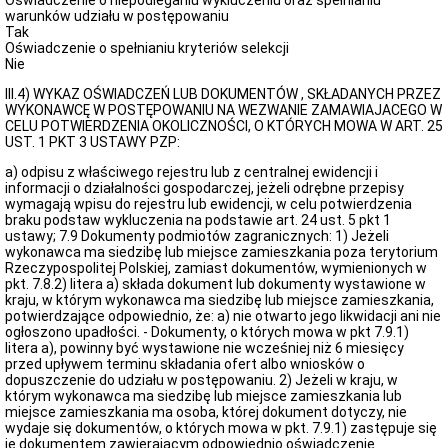
Oświadczenie o niepodleganiu wykluczeniu oraz spełnianiu
warunków udziału w postępowaniu
Tak
Oświadczenie o spełnianiu kryteriów selekcji
Nie
III.4) WYKAZ OŚWIADCZEŃ LUB DOKUMENTÓW , SKŁADANYCH PRZEZ
WYKONAWCĘ W POSTĘPOWANIU NA WEZWANIE ZAMAWIAJACEGO W
CELU POTWIERDZENIA OKOLICZNOŚCI, O KTÓRYCH MOWA W ART. 25
UST. 1 PKT 3 USTAWY PZP:
a) odpisu z właściwego rejestru lub z centralnej ewidencji i
informacji o działalności gospodarczej, jeżeli odrębne przepisy
wymagają wpisu do rejestru lub ewidencji, w celu potwierdzenia
braku podstaw wykluczenia na podstawie art. 24 ust. 5 pkt 1
ustawy; 7.9 Dokumenty podmiotów zagranicznych: 1) Jeżeli
wykonawca ma siedzibę lub miejsce zamieszkania poza terytorium
Rzeczypospolitej Polskiej, zamiast dokumentów, wymienionych w
pkt. 7.8.2) litera a) składa dokument lub dokumenty wystawione w
kraju, w którym wykonawca ma siedzibę lub miejsce zamieszkania,
potwierdzające odpowiednio, że: a) nie otwarto jego likwidacji ani nie
ogłoszono upadłości. - Dokumenty, o których mowa w pkt 7.9.1)
litera a), powinny być wystawione nie wcześniej niż 6 miesięcy
przed upływem terminu składania ofert albo wniosków o
dopuszczenie do udziału w postępowaniu. 2) Jeżeli w kraju, w
którym wykonawca ma siedzibę lub miejsce zamieszkania lub
miejsce zamieszkania ma osoba, której dokument dotyczy, nie
wydaje się dokumentów, o których mowa w pkt. 7.9.1) zastępuje się
je dokumentem zawierającym odpowiednio oświadczenie