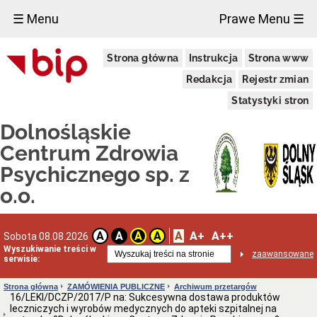
×
☰ Menu
Prawe Menu ☰
ZAŁATWIANIE
Strona główna
Instrukcja
Strona www
SPRAW
W
Redakcja
Rejestr zmian
SZPITALU
Kolejność
Statystyki stron
załatwiania
spraw
Dolnośląskie
Moja
Centrum Zdrowia
sprawa
Psychicznego sp. z
INFORMACJE
O
o.o.
SZPITALU
Dane
adresowe
A
A+
A++
Oddziały
A
A
A
A
Sobota 08.08.2026
szpitala
Wyszukiwanie treści w
zaawansowane
serwisie:
Poradnie
Specjalistyczne
Strona główna
ZAMÓWIENIA PUBLICZNE
Archiwum przetargów
WOTU
16/LEKI/DCZP/2017/P na: Sukcesywna dostawa produktów
-
leczniczych i wyrobów medycznych do apteki szpitalnej na
Informacje