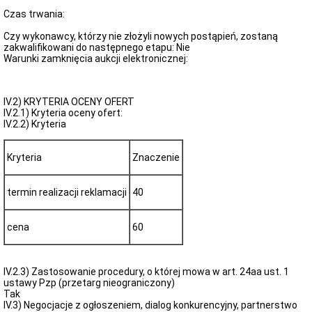
Czas trwania:
Czy wykonawcy, którzy nie złożyli nowych postąpień, zostaną
zakwalifikowani do następnego etapu: Nie
Warunki zamknięcia aukcji elektronicznej:
IV.2) KRYTERIA OCENY OFERT
IV.2.1) Kryteria oceny ofert:
IV.2.2) Kryteria
Kryteria
Znaczenie
termin realizacji reklamacji
40
cena
60
IV.2.3) Zastosowanie procedury, o której mowa w art. 24aa ust. 1
ustawy Pzp (przetarg nieograniczony)
Tak
IV.3) Negocjacje z ogłoszeniem, dialog konkurencyjny, partnerstwo