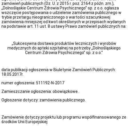
organizacyjne
zamówień publicznych (Dz. U. z 2015 r. poz. 2164 z późn. zm.),
ZARZĄD
„Dolnośląskie Centrum Zdrowia Psychicznego” sp. z o.o. ogłasza
I
wszczęcie postępowania o udzielenie zamówienia publicznego w
ORGANY
trybie przetargu nieograniczonego o wartości szacunkowej
zamówienia mniejszej od kwot określonych w przepisach wydanych
ZARZĄD
na podstawie art. 11 ust. 8 ustawy Prawo zamówień publicznych na:
SPÓŁKI
ORGANY
SPÓŁKI
„Sukcesywna dostawa produktów leczniczych i wyrobów
ZAMÓWIENIA
medycznych do apteki szpitalnej na potrzeby „Dolnośląskiego
PUBLICZNE
Centrum Zdrowia Psychicznego” sp. z o.o.”
Przetargi
Zamówienia
do
data publikacji ogłoszenia w Biuletynie Zamówień Publicznych:
170.000,00
18.05.2017r.
zł
numer ogłoszenia: 511192-N-2017
Plan
zamówień
Zamieszczanie ogłoszenia: obowiązkowe.
publicznych
Archiwum
Ogłoszenie dotyczy: zamówienia publicznego.
przetargów
REJESTRY,
EWIDENCJE,
Zamówienie dotyczy projektu lub programu współfinansowanego ze
ARCHIWA
środków Unii Europejskiej
Rejestry,