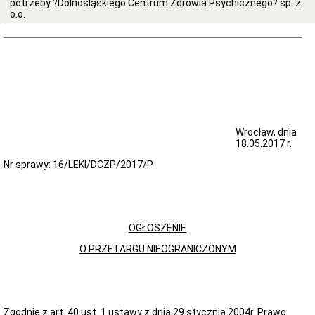
potrzeby ?Dolnośląskiego Centrum Zdrowia Psychicznego? sp. z
DLA
o.o.
PACJENTA
Przyjęcia
do
szpitala
Rzecznik
praw
pacjenta
STATUS
PRAWNY
Wrocław, dnia
18.05.2017 r.
AKT
ZAŁOŻYCIELSKI
Nr sprawy: 16/LEKI/DCZP/2017/P
DCZP
Podstawy
prawne
funkcjonowania
szpitala
OGŁOSZENIE
Forma
prawna
O PRZETARGU NIEOGRANICZONYM
Cel
działania
szpitala
Schematy
Zgodnie z art. 40 ust. 1 ustawy z dnia 29 stycznia 2004r. Prawo